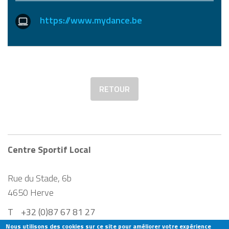
https://www.mydance.be
RETOUR
Centre Sportif Local
Rue du Stade, 6b
4650
Herve
T
+32 (0)87 67 81 27
CENTRESPORTIFLOCAL@HERVE.BE
Nous utilisons des cookies sur ce site pour améliorer votre expérience