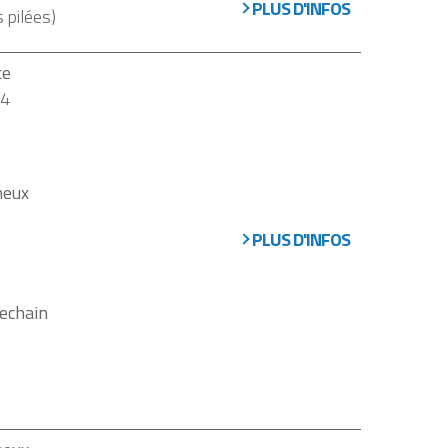
PLUS D'INFOS
s pilées)
ce
 4
neux
PLUS D'INFOS
echain