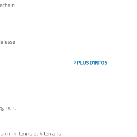
echain
delesse
PLUS D'INFOS
égimont
 un mini-tennis et 4 terrains