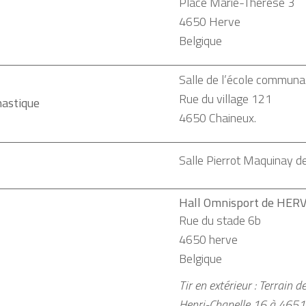
Place Marie-Thérèse 3
4650
Herve
Belgique
Salle de l’école communa
Rue du village 121
astique
4650 Chaineux.
Salle Pierrot Maquinay 
Hall Omnisport de HER
Rue du stade 6b
4650
herve
Belgique
Tir en extérieur : Terrain d
Henri-Chapelle 16 à 4651